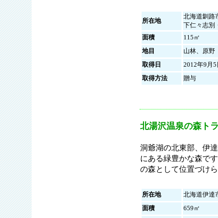
北海道釧路
所在地
下仁々志別
面積
115㎡
地目
山林、原野
取得日
2012年9月
取得方法
贈与
北湯沢温泉の森ト
洞爺湖の北東部、伊達
にある緑豊かな森です
の森として位置づけら
所在地
北海道伊達
面積
659㎡