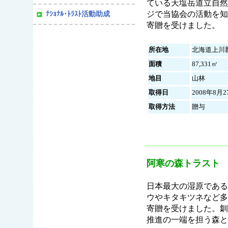
ている天塩岳道立自然
ジで当協会の活動を知
ﾅｼｮﾅﾙ･ﾄﾗｽﾄ活動助成
寄贈を受けました。
所在地
北海道上川
面積
87,331㎡
地目
山林
取得日
2008年8月2
取得方法
贈与
阿寒の森トラスト
日本最大の湿原である
ウやキタキツネなど多
寄贈を受けました。釧
推進の一端を担う森と