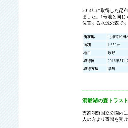
2014年に取得した昆
ました。1号地と同じ
位置する水源の森です
所在地
北海道虻田
面積
1,652㎡
地目
原野
取得日
2016年5月1
取得方法
贈与
洞爺湖の森トラス
支笏洞爺国立公園内に
人の方より寄贈を受け