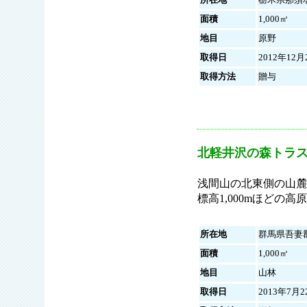
面積
1,000㎡
地目
原野
取得日
2012年12月
取得方法
贈与
北軽井沢の森トラス
浅間山の北東側の山麓
標高1,000mほど
所在地
群馬県吾妻
面積
1,000㎡
地目
山林
取得日
2013年7月2