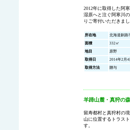
2012年に取得した
湿原へと注ぐ阿寒川の
りご寄付いただきまし
所在地
北海道釧路
面積
332㎡
地目
原野
取得日
2014年2月
取得方法
贈与
羊蹄山麓・真狩の
留寿都村と真狩村の境
山に位置するトラスト
す。