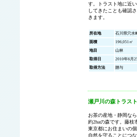
す。トラスト地に近い
してきたことも確認さ
きます。
所在地
石川県穴水
面積
196,051㎡
地目
山林
取得日
2010年6月2
取得方法
贈与
瀬戸川の森トラス
お茶の産地・静岡なら
約2haの森です。藤
東京都にお住まいの個
自然を守ることにつな