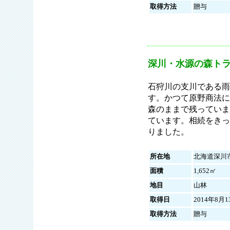
取得方法
贈与
深川・水源の森ト
石狩川の支川である雨
す。かつて原野商法に
森のままで残っていま
ています。相続をきっ
りました。
所在地
北海道深川
面積
1,652㎡
地目
山林
取得日
2014年8月1
取得方法
贈与