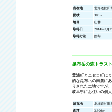
所在地
北海道虻田
面積
396㎡
地目
山林
取得日
2014年2月2
取得方法
贈与
昆布岳の森トラスト
豊浦町とニセコ町にま
的な昆布岳の南麓にあ
りされた土地ですが、
岐阜県にお住いの個人
所在地
北海道虻田
面積
3,306㎡