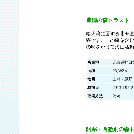
豊浦の森トラスト
噴火湾に面する北海道
森です。この森を含む
の時をかけて火山活動
所在地
北海道虻田
面積
28,392㎡
地目
山林・原野
取得日
2013年9月
取得方法
贈与
阿寒・西徹別の森