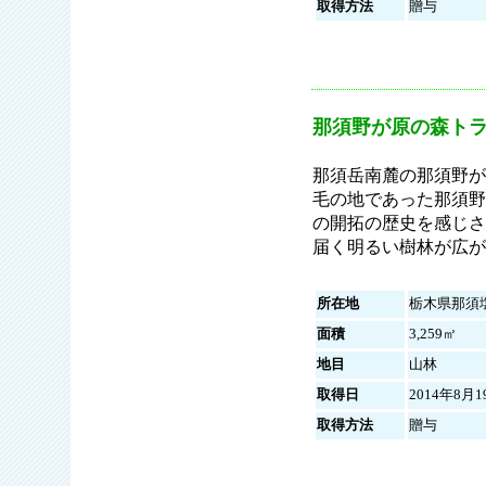
取得方法
贈与
那須野が原の森ト
那須岳南麓の那須野が
毛の地であった那須野
の開拓の歴史を感じさ
届く明るい樹林が広が
所在地
栃木県那須
面積
3,259㎡
地目
山林
取得日
2014年8月1
取得方法
贈与