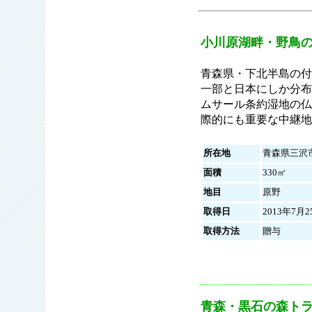
小川原湖畔・野鳥
青森県・下北半島の付
一部と日本にしか分布
ムサール条約湿地の仏
際的にも重要な中継地
所在地
青森県三沢
面積
330㎡
地目
原野
取得日
2013年7月2
取得方法
贈与
青森・黒石の森ト