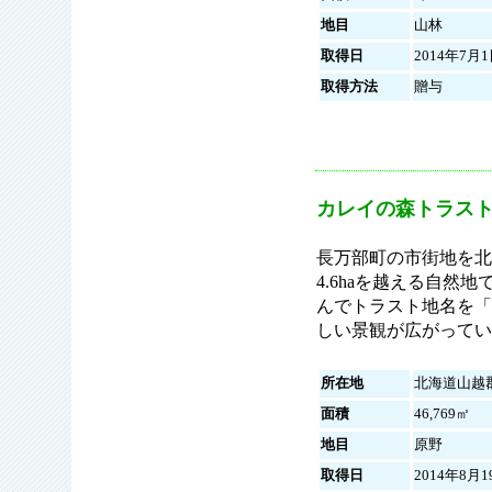
地目
山林
取得日
2014年7月
取得方法
贈与
カレイの森トラス
長万部町の市街地を北
4.6haを越える自
んでトラスト地名を「
しい景観が広がってい
所在地
北海道山越
面積
46,769㎡
地目
原野
取得日
2014年8月1