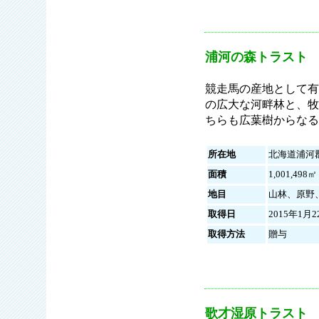
浦河の森トラスト
競走馬の産地として有
の広大な河畔林と、牧
ちらも広葉樹からなる
所在地
北海道浦河
面積
1,001,498㎡
地目
山林、原野
取得日
2015年1月2
取得方法
贈与
歌才湿原トラスト