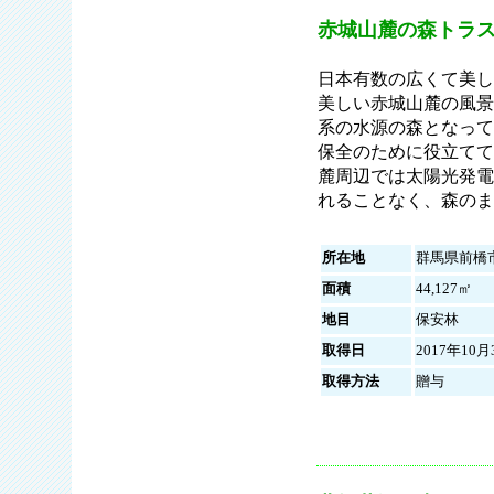
赤城山麓の森トラ
日本有数の広くて美し
美しい赤城山麓の風景
系の水源の森となって
保全のために役立てて
麓周辺では太陽光発電
れることなく、森のま
所在地
群馬県前橋
面積
44,127㎡
地目
保安林
取得日
2017年10月
取得方法
贈与