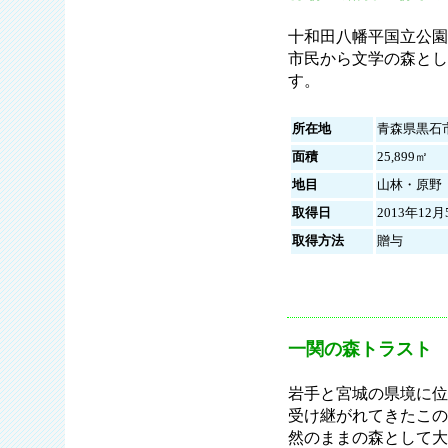
十和田八幡平国立公園
市民から文学の森とし
す。
所在地
青森県黒石
面積
25,899㎡
地目
山林・原野
取得日
2013年12月
取得方法
贈与
一関の森トラスト
岩手と宮城の県境に位
受け継がれてきたこの
然のままの森として大