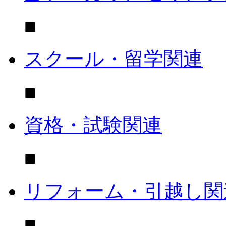
■
スクール・留学関連
■
資格・試験関連
■
リフォーム・引越し関
■