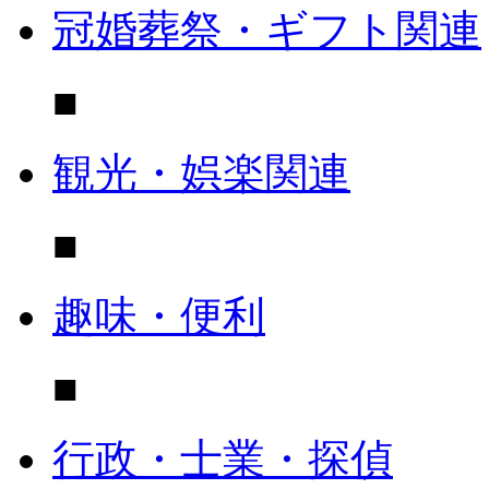
冠婚葬祭・ギフト関連
■
観光・娯楽関連
■
趣味・便利
■
行政・士業・探偵