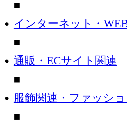
■
インターネット・WE
■
通販・ECサイト関連
■
服飾関連・ファッショ
■