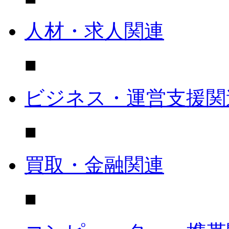
人材・求人関連
■
ビジネス・運営支援関
■
買取・金融関連
■