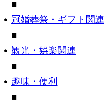
■
冠婚葬祭・ギフト関連
■
観光・娯楽関連
■
趣味・便利
■