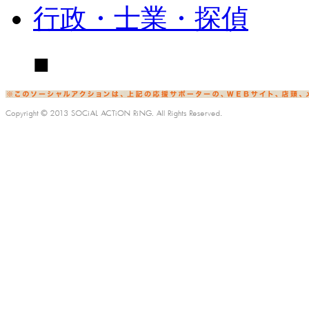
行政・士業・探偵
■